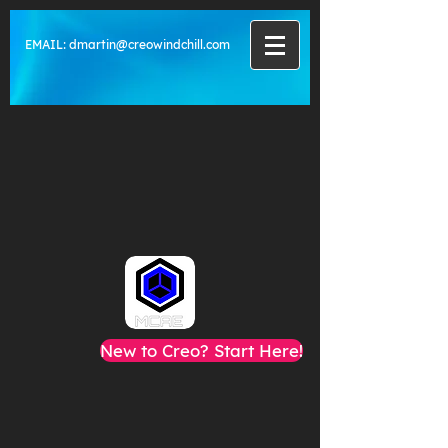
EMAIL:
dmartin@creowindchill.com
New to Creo? Start Here!