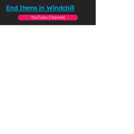
End Items in Windchill
YouTube Channel
Download Now
EMAIL:
dmartin@creowindchill.co